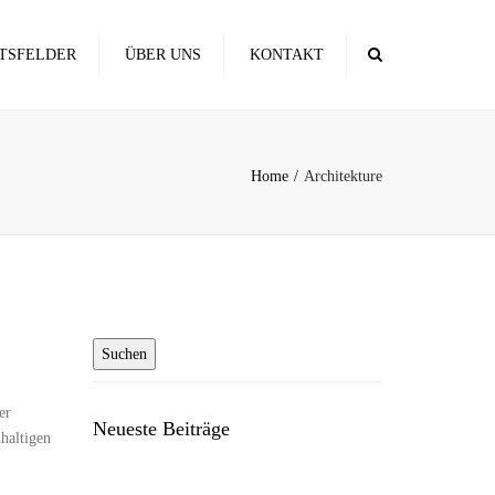
×
Search
TSFELDER
ÜBER UNS
KONTAKT
NG
Home
Architekture
EKTE
R
ERUNG
er
Neueste Beiträge
haltigen