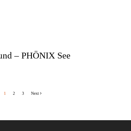
mund – PHÖNIX See
1
2
3
Next