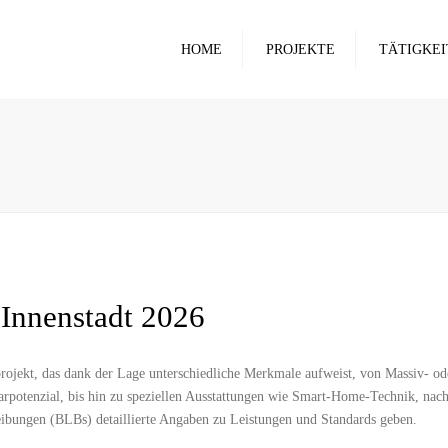
HOME
PROJEKTE
TÄTIGKEI
ROHBAU
RENOVIERU
BERATUNG
GROSSE PROJ
ARCHITEKTU
BETONFÖRD
Innenstadt 2026
uprojekt, das dank der Lage unterschiedliche Merkmale aufweist, von Massiv- od
arpotenzial, bis hin zu speziellen Ausstattungen wie Smart-Home-Technik, nach
eibungen (BLBs) detaillierte Angaben zu Leistungen und Standards geben.