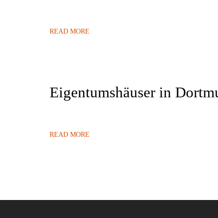
READ MORE
Eigentumshäuser in Dort
READ MORE
Seitennummerierung
der
Beiträge