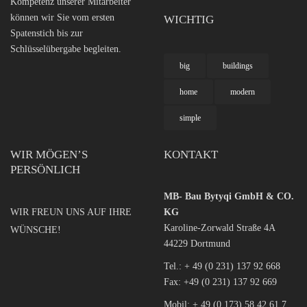
Kompetenz unserer Mitarbeiter
können wir Sie vom ersten
WICHTIG
Spatenstich bis zur
Schlüsselübergabe begleiten.
big
buildings
home
modern
simple
WIR MÖGEN’S
KONTAKT
PERSÖNLICH
MB- Bau Bytyqi GmbH & CO.
WIR FREUN UNS AUF IHRE
KG
Karoline-Zorwald Straße 4A
WÜNSCHE!
44229 Dortmund
Tel.:
+ 49 (0 231) 137 92 668
Fax: +49 (0 231) 137 92 669
Mobil:
+ 49 (0 173) 58 42 61 7