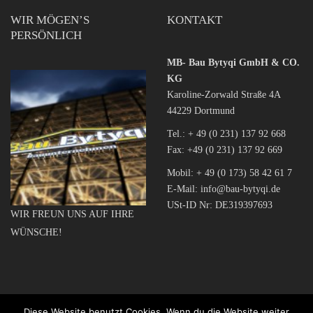
WIR MÖGEN’S
KONTAKT
PERSÖNLICH
MB- Bau Bytyqi GmbH & CO.
KG
Karoline-Zorwald Straße 4A
44229 Dortmund
Tel.:
+ 49 (0 231) 137 92 668
Fax: +49 (0 231) 137 92 669
Mobil:
+ 49 (0 173) 58 42 61 7
E-Mail:
info@bau-bytyqi.de
USt-ID Nr: DE319397693
WIR FREUN UNS AUF IHRE
WÜNSCHE!
Diese Website benutzt Cookies. Wenn du die Website weiter