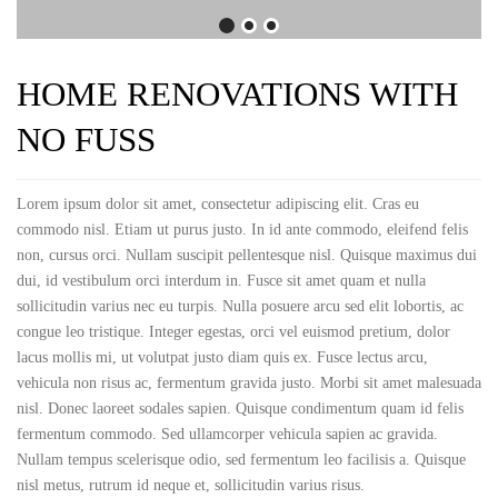
HOME RENOVATIONS WITH
NO FUSS
Lorem ipsum dolor sit amet, consectetur adipiscing elit. Cras eu
commodo nisl. Etiam ut purus justo. In id ante commodo, eleifend felis
non, cursus orci. Nullam suscipit pellentesque nisl. Quisque maximus dui
dui, id vestibulum orci interdum in. Fusce sit amet quam et nulla
sollicitudin varius nec eu turpis. Nulla posuere arcu sed elit lobortis, ac
congue leo tristique. Integer egestas, orci vel euismod pretium, dolor
lacus mollis mi, ut volutpat justo diam quis ex. Fusce lectus arcu,
vehicula non risus ac, fermentum gravida justo. Morbi sit amet malesuada
nisl. Donec laoreet sodales sapien. Quisque condimentum quam id felis
fermentum commodo. Sed ullamcorper vehicula sapien ac gravida.
Nullam tempus scelerisque odio, sed fermentum leo facilisis a. Quisque
nisl metus, rutrum id neque et, sollicitudin varius risus.