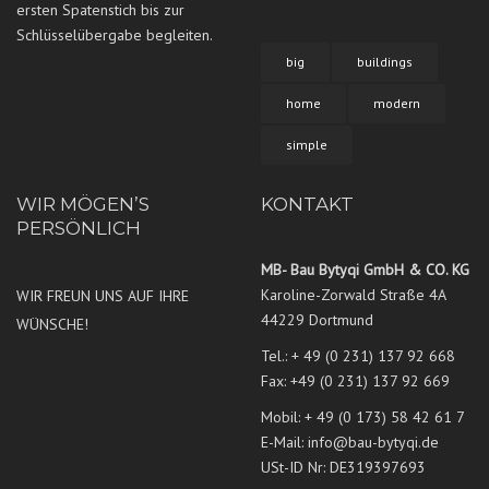
ersten Spatenstich bis zur
Schlüsselübergabe begleiten.
big
buildings
home
modern
simple
WIR MÖGEN’S
KONTAKT
PERSÖNLICH
MB- Bau Bytyqi GmbH & CO. KG
Karoline-Zorwald Straße 4A
WIR FREUN UNS AUF IHRE
44229 Dortmund
WÜNSCHE!
Tel.:
+ 49 (0 231) 137 92 668
Fax: +49 (0 231) 137 92 669
Mobil:
+ 49 (0 173) 58 42 61 7
E-Mail:
info@bau-bytyqi.de
USt-ID Nr: DE319397693