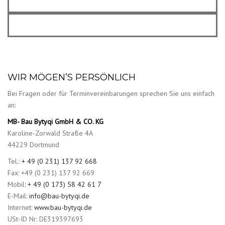
BETON- / STAHLARBEITEN
AUSFÜHRUNG
WIR MÖGEN’S PERSÖNLICH
Bei Fragen oder für Terminvereinbarungen sprechen Sie uns einfach
an:
MB- Bau Bytyqi GmbH & CO. KG
Karoline-Zorwald Straße 4A
44229 Dortmund
Tel.:
+ 49 (0 231) 137 92 668
Fax: +49 (0 231) 137 92 669
Mobil:
+ 49 (0 173) 58 42 61 7
E-Mail:
info@bau-bytyqi.de
Internet:
www.bau-bytyqi.de
USt-ID Nr: DE319397693