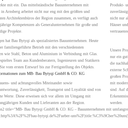
ekte mit ein. Das mittelständische Bauunternehmen mit
Produkt- 
 in Arnsberg arbeitet nicht nur eng mit den größten und
zuverlässi
sten Architektenbüros der Region zusammen, es verfügt auch
nicht nur 
gjährige Kompetenzen als Generalunternehmen für große und
Häuser und
dige Projekte.
vertrauens
n hat Bau Bytyqi als spezialisiertes Bauunternehmen. Heute
der familiengeführte Betrieb mit den verschiedensten
Unsere Pro
ien wie Stahl, Beton und Aluminium in Verbindung mit Glas.
nur ein gut
spieltes Team aus Kundenberatern, Ingenieuren und Statikern
die nachha
 Sie vom ersten Entwurf bis zur Fertigstellung des Objekts.
externe Sc
formationen zum MB- Bau Bytyqi GmbH & CO. KG
großen Proj
auens- und achtungsvolles Miteinander sowie
mit modern
ntwortung, Zuverlässigkeit, Teamgeist und Loyalität sind von
sind. Auf d
bte Werte. Diese erweisen sich vor allem im Umgang mit
Erkenntnis
langjährigen Kunden und Lieferanten aus der Region.
werden.
on2 title=“MB- Bau Bytyqi GmbH & CO. KG – Bauunternehmen mit umfangreich
rl:http%3A%2F%2Fbau-bytyqi.de%2Fueber-uns%2F|title:%C3%9Cber%20uns|