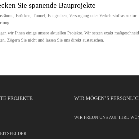
cken Sie spanende Bauprojekte
räume, Brücken, Tunnel, Baugruben, Versorgung oder Verkehrsinfrastruktur: U
rtung.
gen wir Ihnen einige unsere aktuellen Projekte. Wir setzen exakt maßgeschnei
zen. Zögern Sie nicht und lassen Sie uns direkt austauschen.
TE PROJEKTE
WIR MÖGEN’S PERSÖNLI
WIR FREUN UNS AUF IHRE WÜ
EITSFELDER