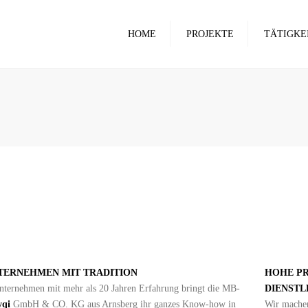
HOME
PROJEKTE
TÄTIGKE
ROHBAU
RENOVIERU
BERATUNG
GROSSE PRO
ARCHITEKT
BETONFÖR
TERNEHMEN MIT TRADITION
HOHE P
nternehmen mit mehr als 20 Jahren Erfahrung bringt die
MB-
DIENSTL
yqi
GmbH & CO
.
KG
aus Arnsberg ihr ganzes Know-how in
Wir machen