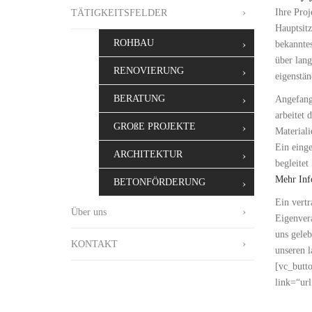
Ihre Proj
TÄTIGKEITSFELDER
Hauptsitz
ROHBAU
bekannte
über lan
RENOVIERUNG
eigenstän
BERATUNG
Angefange
arbeitet 
GROßE PROJEKTE
Material
Ein einge
ARCHITEKTUR
begleitet
Mehr In
BETONFÖRDERUNG
Ein vertr
Über uns
Eigenvera
uns gele
KONTAKT
unseren 
[vc_butt
link=“u