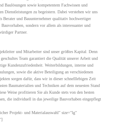
und Baulösungen sowie kompetentem Fachwissen und
gen Dienstleistungen zu begeistern. Dabei verstehen wir uns
als Berater und Bauunternehmer qualitativ hochwertiger
 Bauvorhaben, sondern vor allem als interessanter und
würdiger Partner.
jektleiter und Mitarbeiter sind unser größtes Kapital. Denn
 geschultes Team garantiert die Qualität unserer Arbeit und
ltige Kundenzufriedenheit. Weiterbildungen, interne und
hulungen, sowie die aktive Beteiligung an verschiedenen
ekten sorgen dafür, dass wir in dieser schnelllebigen Zeit
sten Baumaterialien und Techniken auf dem neuesten Stand
iese Weise profitieren Sie als Kunde stets von den besten
sen, die individuell in das jeweilige Bauvorhaben eingepflegt
er Projekt- und Materialauswahl“ size=“lg“
“]