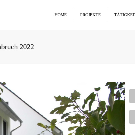
HOME
PROJEKTE
TÄTIGKEI
ROHBAU
RENOVIERU
mbruch 2022
BERATUNG
GROSSE PROJ
ARCHITEKTU
BETONFÖRD