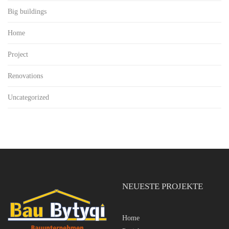
Big buildings
Home
Project
Renovations
Uncategorized
NEUESTE PROJEKTE
Home