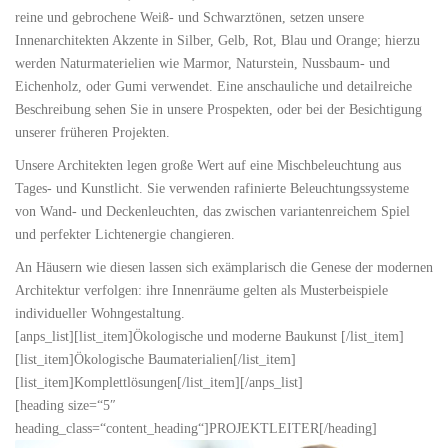
reine und gebrochene Weiß- und Schwarztönen, setzen unsere
Innenarchitekten Akzente in Silber, Gelb, Rot, Blau und Orange; hierzu
werden Naturmaterielien wie Marmor, Naturstein, Nussbaum- und
Eichenholz, oder Gumi verwendet. Eine anschauliche und detailreiche
Beschreibung sehen Sie in unsere Prospekten, oder bei der Besichtigung
unserer früheren Projekten.
Unsere Architekten legen große Wert auf eine Mischbeleuchtung aus
Tages- und Kunstlicht. Sie verwenden rafinierte Beleuchtungssysteme
von Wand- und Deckenleuchten, das zwischen variantenreichem Spiel
und perfekter Lichtenergie changieren.
An Häusern wie diesen lassen sich exämplarisch die Genese der modernen
Architektur verfolgen: ihre Innenräume gelten als Musterbeispiele
individueller Wohngestaltung.
[anps_list][list_item]Ökologische und moderne Baukunst [/list_item]
[list_item]Ökologische Baumaterialien[/list_item]
[list_item]Komplettlösungen[/list_item][/anps_list]
[heading size=“5″
heading_class=“content_heading“]PROJEKTLEITER[/heading]