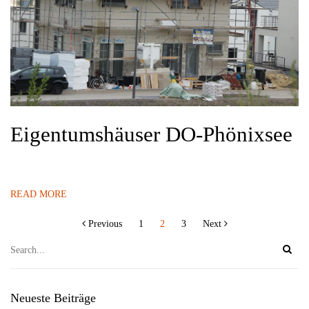
Eigentumshäuser DO-Phönixsee
READ MORE
Seitennummerierung
Previous
1
2
3
Next
der
Beiträge
Neueste Beiträge