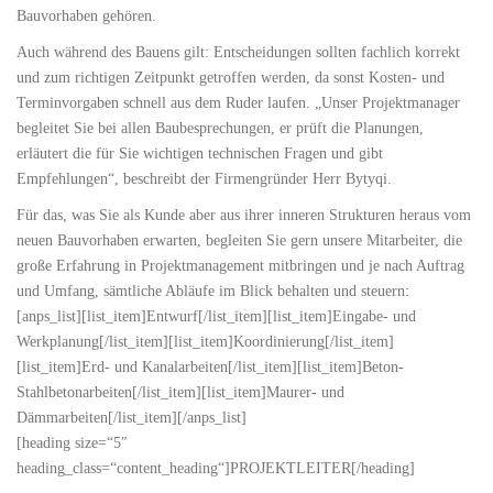
Bauvorhaben gehören.
Auch während des Bauens gilt: Entscheidungen sollten fachlich korrekt
und zum richtigen Zeitpunkt getroffen werden, da sonst Kosten- und
Terminvorgaben schnell aus dem Ruder laufen. „Unser Projektmanager
begleitet Sie bei allen Baubesprechungen, er prüft die Planungen,
erläutert die für Sie wichtigen technischen Fragen und gibt
Empfehlungen“, beschreibt der Firmengründer Herr Bytyqi.
Für das, was Sie als Kunde aber aus ihrer inneren Strukturen heraus vom
neuen Bauvorhaben erwarten, begleiten Sie gern unsere Mitarbeiter, die
große Erfahrung in Projektmanagement mitbringen und je nach Auftrag
und Umfang, sämtliche Abläufe im Blick behalten und steuern:
[anps_list][list_item]Entwurf[/list_item][list_item]Eingabe- und
Werkplanung[/list_item][list_item]Koordinierung[/list_item]
[list_item]Erd- und Kanalarbeiten[/list_item][list_item]Beton-
Stahlbetonarbeiten[/list_item][list_item]Maurer- und
Dämmarbeiten[/list_item][/anps_list]
[heading size=“5″
heading_class=“content_heading“]PROJEKTLEITER[/heading]