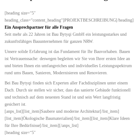
[heading size=“5″
heading_class=“content_heading“]PROJEKTBESCHREIBUNG[/heading]
Ein Ansprechpartner für alle Fragen
Seit mehr als 22 Jahren ist Bau Bytyqi GmbH ein leistungsstarkes und
zukunftsfähiges Bauunternehmen für ganzen NRW.
Unsere solide Erfahrung ist das Fundament für Ihr Bauvorhaben. Bauen
ist Vertrauenssache: deswegen begleiten wir Sie von Ihrer ersten Idee an
und bieten Ihnen ein umfangreiches und individuelles Leistungsspektrum
rund ums Bauen, Sanieren, Modernisieren und Renovieren.
Bei Bau Bytyqi finden sich Experten aller Fachdisziplinen unter einem
Dach. Durch sie stellen wir sicher, dass das sanierte Gebäude funktionell
und technisch auf dem neuesten Stand ist und sein Wert langfristig
gesichert ist.
[anps_list][list_item]Saubere und moderne Architektur[/list_item]
[list_item]Ökologische Baumaterialien[/list_item][list_item]Klare Ideen
für Ihre Bedürfnisse[/list_item][/anps_list]
[heading size=“5″